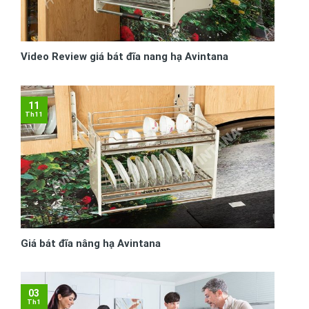
Video Review giá bát đĩa nang hạ Avintana
11
Th11
Giá bát đĩa nâng hạ Avintana
03
Th1