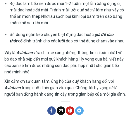
Bộ dao làm bếp nên được mài 1-2 tuần một lần bằng dụng cụ
mài dao hoặc đá mài .Tránh mài lưỡi quá sắc vì làm như vậy có
thể ăn mòn thép.Nhớ lau sạch bụi kim loại bám trên dao bằng
khăn khô sau khi mài .
Sử dụng ngăn kéo chuyên biệt đựng dao hoặc
giá để dao
thớt
cố định tránh cho các lưỡi dao có thể đụng chạm vào nhau.
Vậy là
Avintana
vừa chia sẻ xong những thông tin cơ bản nhất về
bộ dao nhà bếp
đến mọi quý khách hàng. Hy vọng qua bài viết này
các bạn sẽ tìm được những con dao phù hợp nhất cho gian bếp
nhà mình nhé.
Xin cảm ơn sự quan tâm, ủng hộ của quý khách hàng đối với
Avintana
trong suốt thời gian vừa qua! Chúng tôi hy vọng sẽ là
người bạn đồng hành đáng tin cậy trong gian bếp của mỗi gia đình.