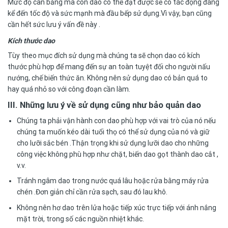
Mức độ cân bằng mà con dao có thể đạt được sẽ có tác động đáng
kể đến tốc độ và sức mạnh mà đầu bếp sử dụng.Vì vậy, bạn cũng
cần hết sức lưu ý vấn đề này .
Kích thước dao
Tùy theo mục đích sử dụng mà chúng ta sẽ chọn dao có kích
thước phù hợp để mang đến sự an toàn tuyệt đối cho người nấu
nướng, chế biến thức ăn. Không nên sử dụng dao có bản quá to
hay quá nhỏ so với công đoạn cần làm.
III. Những lưu ý về sử dụng cũng như bảo quản dao
Chúng ta phải vận hành con dao phù hợp với vai trò của nó nếu
chúng ta muốn kéo dài tuổi thọ có thể sử dụng của nó và giữ
cho lưỡi sắc bén .Thận trọng khi sử dụng lưỡi dao cho những
công việc không phù hợp như chặt, biến dao gọt thành dao cắt ,
v.v.
Tránh ngâm dao trong nước quá lâu hoặc rửa bằng máy rửa
chén .Đơn giản chỉ cần rửa sạch, sau đó lau khô.
Không nên hơ dao trên lửa hoặc tiếp xúc trực tiếp với ánh nắng
mặt trời, trong số các nguồn nhiệt khác.