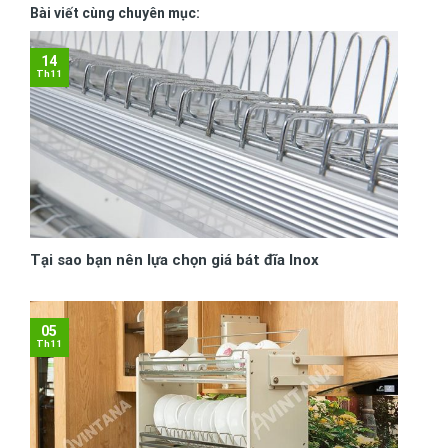
Bài viết cùng chuyên mục:
14
Th11
Tại sao bạn nên lựa chọn giá bát đĩa Inox
05
Th11