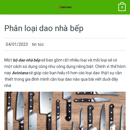
Chuyển
0
đến
nội
dung
Phân loại dao nhà bếp
04/01/2023
tin tức
Một
bộ dao nhà bếp
sẽ bao gồm rất nhiều loại và mỗi loại sẽ có
một cách sử dụng cũng như công dụng riêng biệt. Chính vì thế hôm
nay
Avintana
sẽ giúp các bạn hiểu rõ hơn các loại dao thật sự cần
thiết trong gia đình mình cần loại dao nào qua bài viết dưới đây
nhé.