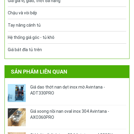
Giá gia vị, giao, thớt đa năng
Chậu và vòi bếp
Tay nâng cánh tủ
Hệ thống giá góc - tủ khô
Giá bát đĩa tủ trên
SẢN PHẨM LIÊN QUAN
Giá dao thớt nan dẹt inox mờ Avintana -
ADT330PRO
Giá xoong nồi nan oval inox 304 Avintana -
AXO360PRO