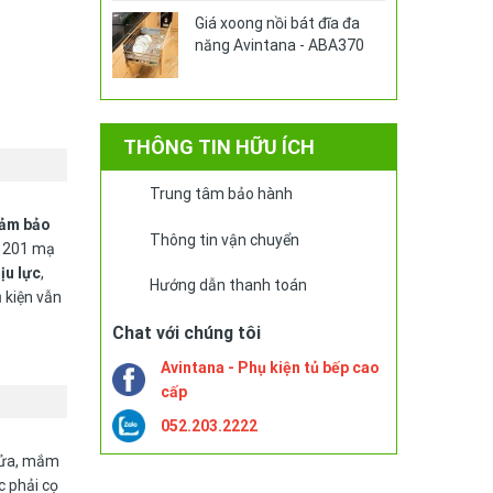
Giá xoong nồi bát đĩa đa
năng Avintana - ABA370
THÔNG TIN HỮU ÍCH
Trung tâm bảo hành
ảm bảo
Thông tin vận chuyển
ox 201 mạ
ịu lực
,
Hướng dẫn thanh toán
 kiện vẫn
Chat với chúng tôi
Avintana - Phụ kiện tủ bếp cao
cấp
052.203.2222
 rửa, mắm
c phải cọ