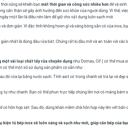
thời cũng sẽ khiến bạn
mất thời gian và công sức nhiều hơn
để vệ sinh
không cẩn thận sẽ gây ảnh hưởng đến sức khỏe của người dùng. Vì thế, việc
ngày một lần là điều nên làm để giữ cho vật dụng luôn sạch mới.
 và đơn giản. Vì đặc tính không hoen gỉ và sáng bóng sẵn có của inox, bạ
iản nhất là dùng dầu rửa bát. Chúng rất kị dầu mỡ và an toàn với các lo
 một vài loại chất tẩy rửa chuyên dụng
như Domax, Cif ( có thể mua siê
n có thể một số sử dụng sản phẩm có sẵn như :
au đó rửa lại bằng nước sạch. Tính axit có trong chanh sẽ trả lại vẻ đẹp
ơng tự như chanh. Bạn có thể phun trực tiếp chúng lên nơi có mảng bám 
3 để có hỗn hợp sệt. Sau đó, dùng khăn mềm chà hỗn hợp này lên vết bẩn 
ụ kiện tủ bếp inox sẽ luôn sáng và sạch như mới, giúp căn bếp của bạ