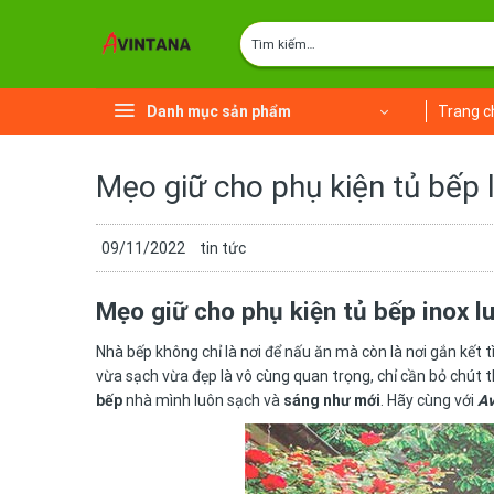
Chuyển
Tìm
đến
kiếm:
nội
dung
Danh mục sản phẩm
Trang c
Mẹo giữ cho phụ kiện tủ bếp
09/11/2022
tin tức
Mẹo giữ cho phụ kiện tủ bếp inox l
Nhà bếp không chỉ là nơi để nấu ăn mà còn là nơi gắn kết
vừa sạch vừa đẹp là vô cùng quan trọng, chỉ cần bỏ chút t
bếp
nhà mình luôn sạch và
sáng như mới
. Hãy cùng với
Av