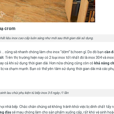
mạ crom
hất liệu inox cao cấp luôn sáng như mới sau thời gian dài sử dụng.
ôi … cũng sẽ nhanh chóng làm cho inox “dởm” bị hoen gỉ. Do đó bạn
cần đ
tốt
. Trên thị trường hiện nay có 2 loại inox tốt nhất đó là inox 304 và in
ay cả khi sử dụng thời gian dài. Hơn nữa chúng cũng còn có
khả năng ch
h bị va chạm mạnh. Bạn có thể yên tâm sử dụng thời gian dài mà các phụ
inh lau chùi phụ kiện tủ bếp inox 3-5 ngày /1 lần
mọi nhà bếp. Chắc chắn chúng sẽ không tránh khỏi việc bị dính chất tẩy
ứng đầu
sẽ mau chóng làm cho sản phẩm xuống cấp, rất khó vệ sinh hoặ