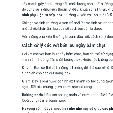
tẩy mạnh gây ảnh hưởng đến chất lượng sản phẩm. Đồng 
đó cũng sẽ là điều kiện thuận lợi để vi khuẩn phát triển, 
sinh phụ kiện tủ bếp inox
thường xuyên với tần suất 3-5 
Khi bạn vệ sinh thường xuyên thì mỗi lần vệ sinh rất nhanh
một chiếc khăn ẩm lau qua sẽ sạch bụi bẩn là được.
Với những phụ kiện thường bị bám dầu mỡ, cách xử lý đơn g
Cách xử lý các vết bẩn lâu ngày bám chặt
Đối với các vết bẩn lâu ngày bám chặt, bạn có thể
sử dụng
tránh ảnh hưởng đến chất lượng inox . Hoặc nếu không bạ
Chanh
: Bạn có thể cắt những lát mỏng để chà các vết ố. S
tự nhiên cho các vật dụng inox.
Giấm
: Đây là loại nước có tính axit mạnh có tác dụng tư
sạch. Rồi rửa chúng lại với nước sạch là xong.
Baking soda
: Hòa tan baking soda và nước theo tỉ lệ 1:
Cuối cùng rửa lại bằng nước.
Hy vọng với một vài mẹo hay nho nhỏ này sẽ giúp các ph