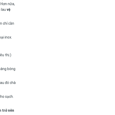
. Hơn nữa,
 lau
vệ
n chỉ cần
ại inox.
u thị )
 sáng bóng
sau đó chà
cho sạch.
n trở nên