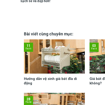
sạch sẽ và đẹp hơn!
Bài viết cùng chuyên mục:
11
03
Th11
Th11
Hướng dẫn vệ sinh giá bát đĩa di
Giá bát đ
động
không?
28
Th10