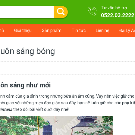
Tư vấn hỗ trợ
0522.03.2222
hủ
Giới thiệu
Sản phẩm
Tin tức
Liên hệ
Đại Lý A
 luôn sáng bóng
uôn sáng như mới
 tình cảm của gia đình trong những bữa ăn ấm cúng. Vậy nên việc giữ cho
hời gian với những mẹo đơn giản sau đây, bạn sẽ luôn giữ cho các
phụ ki
intana
theo dõi bài viết dưới đây nhé!