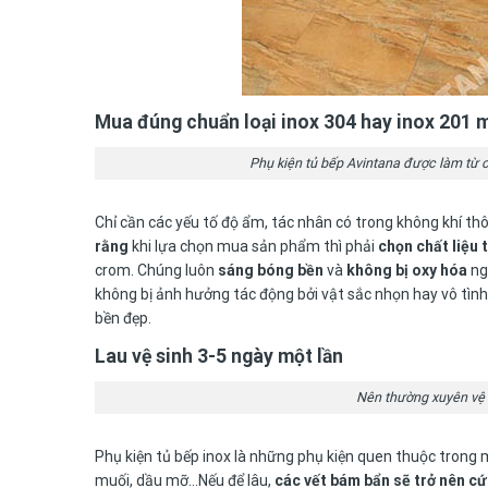
Mua đúng chuẩn loại inox 304 hay inox 201 
Phụ kiện tủ bếp Avintana được làm từ c
Chỉ cần các yếu tố độ ẩm, tác nhân có trong không khí th
rằng
khi lựa chọn mua sản phẩm thì phải
chọn chất liệu 
crom. Chúng luôn
sáng bóng bền
và
không bị oxy hóa
ng
không bị ảnh hưởng tác động bởi vật sắc nhọn hay vô tìn
bền đẹp.
Lau vệ sinh 3-5 ngày một lần
Nên thường xuyên vệ s
Phụ kiện tủ bếp inox là những phụ kiện quen thuộc trong 
muối, dầu mỡ…Nếu để lâu,
các vết bám bẩn sẽ trở nên c