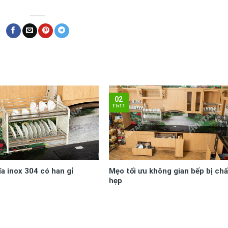
02
Th11
ĩa inox 304 có han gỉ
Mẹo tối ưu không gian bếp bị chấ
hẹp