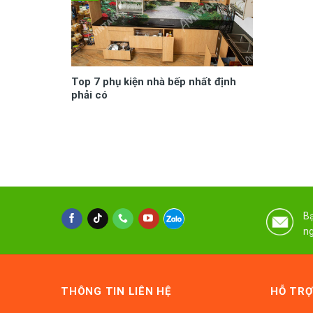
Top 7 phụ kiện nhà bếp nhất định
phải có
Bạ
ng
THÔNG TIN LIÊN HỆ
HỖ TRỢ